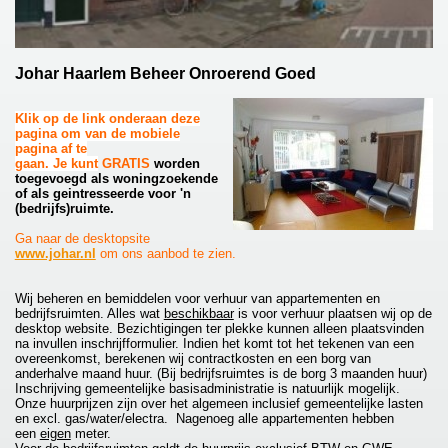
Johar Haarlem Beheer Onroerend Goed
Klik op de link onderaan deze
pagina om van de mobiele
pagina af te
gaan. Je kunt
GRATIS
worden
toegevoegd als woningzoekende
of als geintresseerde voor 'n
(bedrijfs)ruimte.
Ga naar de desktopsite
www.johar.nl
om ons aanbod te zien.
Wij beheren en bemiddelen voor verhuur van appartementen en
bedrijfsruimten. Alles wat
beschikbaar
is voor verhuur plaatsen wij op de
desktop website. Bezichtigingen ter plekke kunnen alleen plaatsvinden
na invullen inschrijfformulier. Indien het komt tot het tekenen van een
overeenkomst, berekenen wij contractkosten en een borg van
anderhalve maand huur. (Bij bedrijfsruimtes is de borg 3 maanden huur)
Inschrijving gemeentelijke basisadministratie is natuurlijk mogelijk.
Onze huurprijzen zijn over het algemeen inclusief gemeentelijke lasten
en excl. gas/water/electra. Nagenoeg alle appartementen hebben
een
eigen
meter.